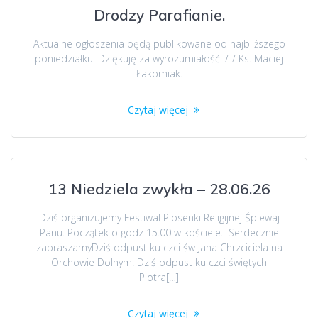
Drodzy Parafianie.
Aktualne ogłoszenia będą publikowane od najbliższego
poniedziałku. Dziękuję za wyrozumiałość. /-/ Ks. Maciej
Łakomiak.
Czytaj więcej
13 Niedziela zwykła – 28.06.26
Dziś organizujemy Festiwal Piosenki Religijnej Śpiewaj
Panu. Początek o godz 15.00 w kościele. Serdecznie
zapraszamyDziś odpust ku czci św Jana Chrzciciela na
Orchowie Dolnym. Dziś odpust ku czci świętych
Piotra[…]
Czytaj więcej