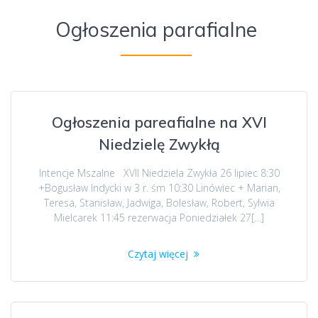
Ogłoszenia parafialne
Ogłoszenia pareafialne na XVI
Niedzielę Zwykłą
Intencje Mszalne XVII Niedziela Zwykła 26 lipiec 8:30
+Bogusław Indycki w 3 r. śm 10:30 Linówiec + Marian,
Teresa, Stanisław, Jadwiga, Bolesław, Robert, Sylwia
Mielcarek 11:45 rezerwacja Poniedziałek 27[…]
Czytaj więcej