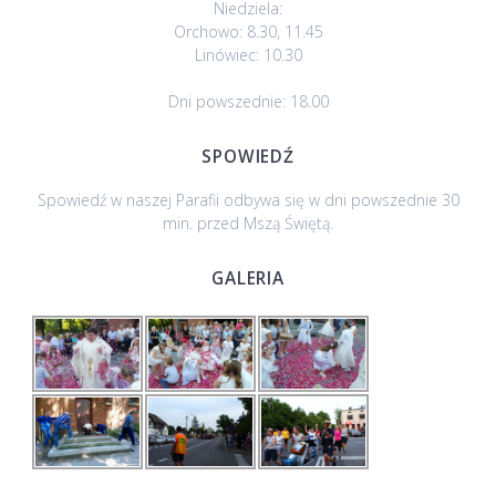
Niedziela:
Orchowo: 8.30, 11.45
Linówiec: 10.30
Dni powszednie: 18.00
SPOWIEDŹ
Spowiedź w naszej Parafii odbywa się w dni powszednie 30
min. przed Mszą Świętą.
GALERIA