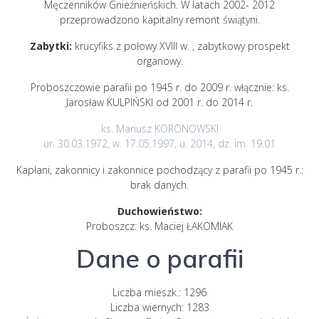
Męczenników Gnieźnieńskich. W latach 2002- 2012
przeprowadzono kapitalny remont świątyni.
Zabytki:
krucyfiks z połowy XVIII w. , zabytkowy prospekt
organowy.
Proboszczowie parafii po 1945 r. do 2009 r. włącznie: ks.
Jarosław KULPIŃSKI od 2001 r. do 2014 r.
ks. Mariusz KORONOWSKI
ur. 30.03.1972, w. 17.05.1997, u. 2014, dz. im. 19.01
Kapłani, zakonnicy i zakonnice pochodzący z parafii po 1945 r.:
brak danych.
Duchowieństwo:
Proboszcz: ks. Maciej ŁAKOMIAK
Dane o parafii
Liczba mieszk.: 1296
Liczba wiernych: 1283