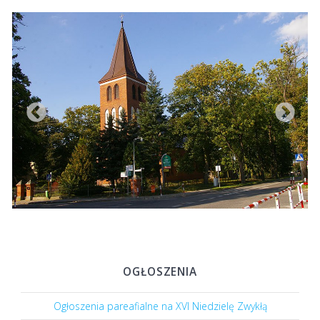
OGŁOSZENIA
Ogłoszenia pareafialne na XVI Niedzielę Zwykłą