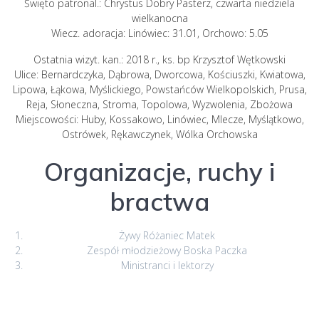
Święto patronal.: Chrystus Dobry Pasterz, czwarta niedziela
wielkanocna
Wiecz. adoracja: Linówiec: 31.01, Orchowo: 5.05
Ostatnia wizyt. kan.: 2018 r., ks. bp Krzysztof Wętkowski
Ulice: Bernardczyka, Dąbrowa, Dworcowa, Kościuszki, Kwiatowa,
Lipowa, Łąkowa, Myślickiego, Powstańców Wielkopolskich, Prusa,
Reja, Słoneczna, Stroma, Topolowa, Wyzwolenia, Zbożowa
Miejscowości: Huby, Kossakowo, Linówiec, Mlecze, Myślątkowo,
Ostrówek, Rękawczynek, Wólka Orchowska
Organizacje, ruchy i
bractwa
Żywy Różaniec Matek
Zespół młodzieżowy Boska Paczka
Ministranci i lektorzy