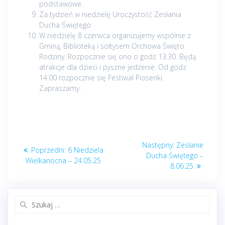
podstawowe.
Za tydzień w niedzielę Uroczystość Zesłania
Ducha Świętego
W niedzielę 8 czerwca organizujemy wspólnie z
Gminą, Biblioteką i sołtysem Orchowa Święto
Rodziny. Rozpocznie się ono o godz 13.30. Będą
atrakcje dla dzieci i pyszne jedzenie. Od godz
14.00 rozpocznie się Festiwal Piosenki.
Zapraszamy.
Nawigacja
Następny
Następny:
Zesłanie
Poprzedni
Poprzedni:
6 Niedziela
wpisu
post:
Ducha Świętego –
post:
Wielkanocna – 24.05.25
8.06.25
Szukaj: