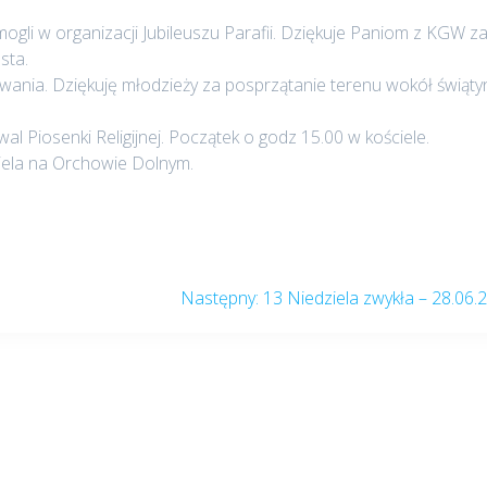
ogli w organizacji Jubileuszu Parafii. Dziękuje Paniom z KGW z
sta.
ania. Dziękuję młodzieży za posprzątanie terenu wokół świątyn
wal Piosenki Religijnej. Początek o godz 15.00 w kościele.
ciela na Orchowie Dolnym.
Następny
Następny:
13 Niedziela zwykła – 28.06.
post: