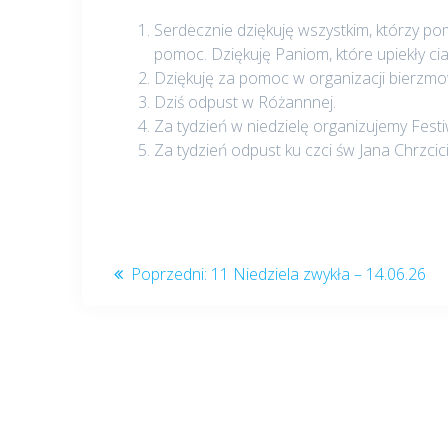
Serdecznie dziękuję wszystkim, którzy pom
pomoc. Dziękuję Paniom, które upiekły cia
Dziękuję za pomoc w organizacji bierzmow
Dziś odpust w Różannnej.
Za tydzień w niedzielę organizujemy Festi
Za tydzień odpust ku czci św Jana Chrzci
Nawigacja
Poprzedni
Poprzedni:
11 Niedziela zwykła – 14.06.26
post:
wpisu