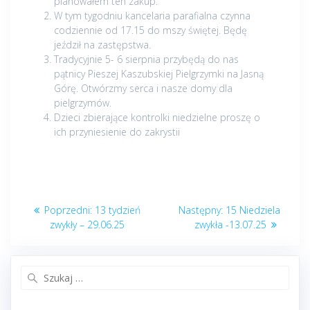
planowałem ten zakup.
W tym tygodniu kancelaria parafialna czynna
codziennie od 17.15 do mszy świętej. Będę
jeździł na zastępstwa.
Tradycyjnie 5- 6 sierpnia przybędą do nas
pątnicy Pieszej Kaszubskiej Pielgrzymki na Jasną
Górę. Otwórzmy serca i nasze domy dla
pielgrzymów.
Dzieci zbierające kontrolki niedzielne proszę o
ich przyniesienie do zakrystii
Nawigacja
Poprzedni
Następny
Poprzedni:
13 tydzień
Następny:
15 Niedziela
wpisu
post:
post:
zwykły – 29.06.25
zwykła -13.07.25
Szukaj: