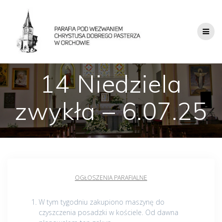
14 Niedziela
zwykła – 6.07.25
OGŁOSZENIA PARAFIALNE
W tym tygodniu zakupiono maszynę do
czyszczenia posadzki w kościele. Od dawna