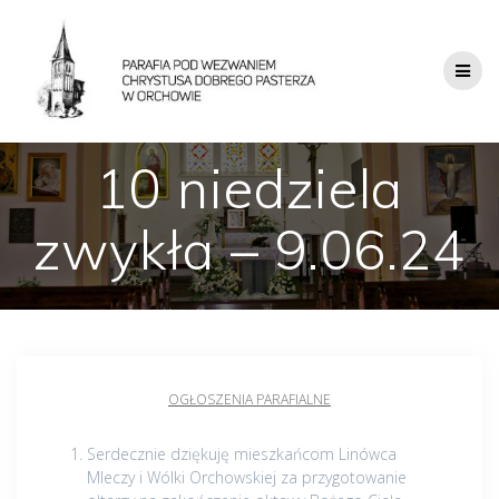
10 niedziela
zwykła – 9.06.24
OGŁOSZENIA PARAFIALNE
Serdecznie dziękuję mieszkańcom Linówca
Mleczy i Wólki Orchowskiej za przygotowanie