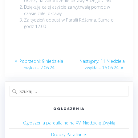
ołtarzy na zakończenie oktawy Bożego Ciała.
Dziękuję całej asyście za wytrwałą pomoc w
czasie całej oktawy.
Za tydzień odpust w Parafii Różanna. Suma o
godz 12.00
Nawigacja
Poprzedni
Następny
Poprzedni:
9 niedziela
Następny:
11 Niedziela
wpisu
post:
post:
zwykła – 2.06.24
zwykła – 16.06.24
Szukaj:
OGŁOSZENIA
Ogłoszenia pareafialne na XVI Niedzielę Zwykłą
Drodzy Parafianie.