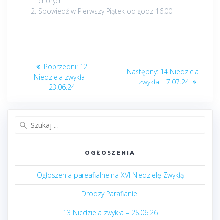
chorych
Spowiedź w Pierwszy Piątek od godz 16.00
Nawigacja
Poprzedni
Poprzedni:
12
Następny
Następny:
14 Niedziela
wpisu
post:
Niedziela zwykła –
post:
zwykła – 7.07.24
23.06.24
Szukaj:
OGŁOSZENIA
Ogłoszenia pareafialne na XVI Niedzielę Zwykłą
Drodzy Parafianie.
13 Niedziela zwykła – 28.06.26