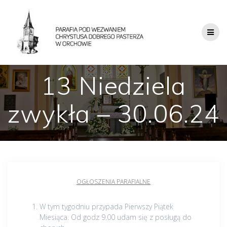
13 Niedziela
zwykła – 30.06.24
OGŁOSZENIA PARAFIALNE
W tym tygodniu przypada Pierwszy Piątek
Miesiąca. Od godz 9.00 udam się z posługą do