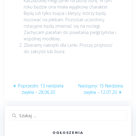
Kaszubskiej Pielgrzymki na Jasna Górę. W tym
roku będzie ona miała wyjątkowy charakter.
Będą szli tylko księża i klerycy, którzy będą
nocować na plebani. Pozostali uczestnicy
rotacyjnie będą zmieniać się na noclegi.
Zachęcam parafian do powitania pielgrzymów i
wspólnej modlitwy.
Zbieramy nakrętki dla Lenki. Proszę przynosić
do zakrystii lub biura.
Nawigacja
Poprzedni
Następny
Poprzedni:
13 niedziela
Następny:
15 Niedziela
wpisu
post:
post:
zwykła – 28.06.20
zwykła – 12.07.20
Szukaj:
OGŁOSZENIA