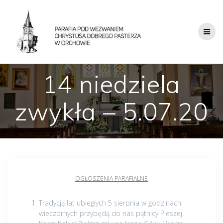
14 niedziela
zwykła – 5.07.20
OGŁOSZENIA PARAFIALNE
Tradycją lat ubiegłych 5 sierpnia w godzinach
wieczornych przybędą do nas pątnicy Pieszej