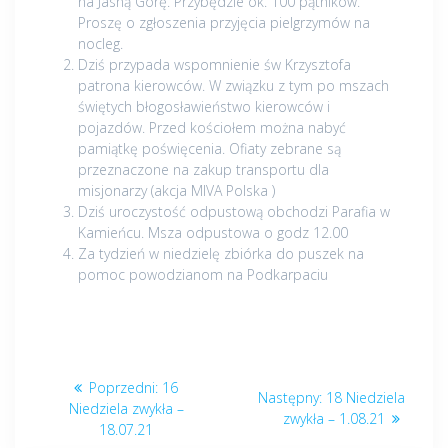
na Jasną Górę. Przybędzie ok. 100 pątników.
Proszę o zgłoszenia przyjęcia pielgrzymów na
nocleg.
Dziś przypada wspomnienie św Krzysztofa
patrona kierowców. W związku z tym po mszach
świętych błogosławieństwo kierowców i
pojazdów. Przed kościołem można nabyć
pamiątkę poświęcenia. Ofiaty zebrane są
przeznaczone na zakup transportu dla
misjonarzy (akcja MIVA Polska )
Dziś uroczystość odpustową obchodzi Parafia w
Kamieńcu. Msza odpustowa o godz 12.00
Za tydzień w niedzielę zbiórka do puszek na
pomoc powodzianom na Podkarpaciu
Nawigacja
Poprzedni
Poprzedni:
16
Następny
Następny:
18 Niedziela
wpisu
post:
Niedziela zwykła –
post:
zwykła – 1.08.21
18.07.21