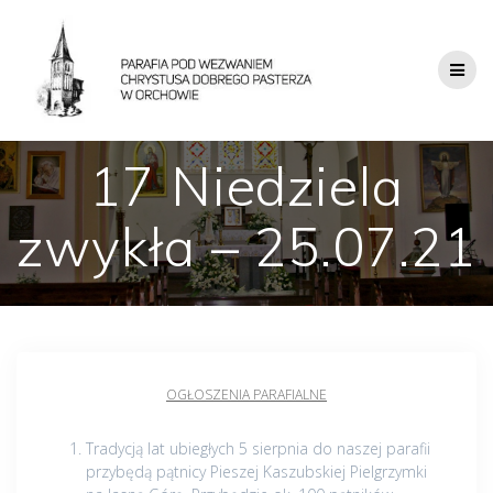
17 Niedziela
zwykła – 25.07.21
OGŁOSZENIA PARAFIALNE
Tradycją lat ubiegłych 5 sierpnia do naszej parafii
przybędą pątnicy Pieszej Kaszubskiej Pielgrzymki