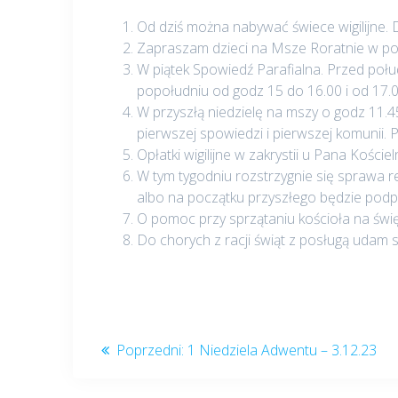
Od dziś można nabywać świece wigilijne. 
Zapraszam dzieci na Msze Roratnie w pon
W piątek Spowiedź Parafialna. Przed połu
popołudniu od godz 15 do 16.00 i od 17.0
W przyszłą niedzielę na mszy o godz 11.
pierwszej spowiedzi i pierwszej komunii. 
Opłatki wigilijne w zakrystii u Pana Koście
W tym tygodniu rozstrzygnie się sprawa 
albo na początku przyszłego będzie pod
O pomoc przy sprzątaniu kościoła na świ
Do chorych z racji świąt z posługą udam s
Nawigacja
Poprzedni
Poprzedni:
1 Niedziela Adwentu – 3.12.23
post:
wpisu