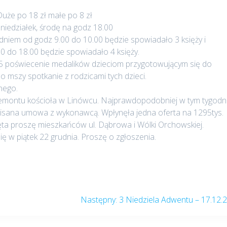
Duże po 18 zł małe po 8 zł
iedziałek, środę na godz 18.00
dniem od godz 9.00 do 10.00 będzie spowiadało 3 księży i
0 do 18.00 będzie spowiadało 4 księży.
45 poświecenie medalików dzieciom przygotowującym się do
Po mszy spotkanie z rodzicami tych dzieci.
lnego.
remontu kościoła w Linówcu. Najprawdopodobniej w tym tygodn
pisana umowa z wykonawcą. Wpłynęła jedna oferta na 1295tys.
ęta proszę mieszkańców ul. Dąbrowa i Wólki Orchowskiej.
ię w piątek 22 grudnia. Proszę o zgłoszenia.
Następny
Następny:
3 Niedziela Adwentu – 17.12.
post: