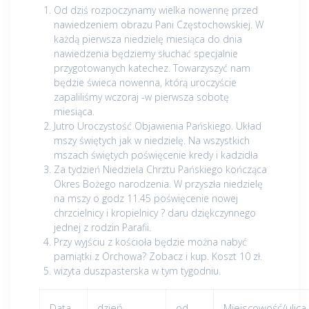
Od dziś rozpoczynamy wielka nowennę przed
nawiedzeniem obrazu Pani Częstochowskiej. W
każdą pierwsza niedzielę miesiąca do dnia
nawiedzenia będziemy słuchać specjalnie
przygotowanych katechez. Towarzyszyć nam
będzie świeca nowenna, którą uroczyście
zapaliliśmy wczoraj -w pierwsza sobotę
miesiąca.
Jutro Uroczystość Objawienia Pańskiego. Układ
mszy świętych jak w niedzielę. Na wszystkich
mszach świętych poświęcenie kredy i kadzidła
Za tydzień Niedziela Chrztu Pańskiego kończąca
Okres Bożego narodzenia. W przyszła niedzielę
na mszy o godz 11.45 poświęcenie nowej
chrzcielnicy i kropielnicy ? daru dziękczynnego
jednej z rodzin Parafii.
Przy wyjściu z kościoła będzie można nabyć
pamiątki z Orchowa? Zobacz i kup. Koszt 10 zł.
wizyta duszpasterska w tym tygodniu.
Data
dzień
od
Miejscowość/ulica