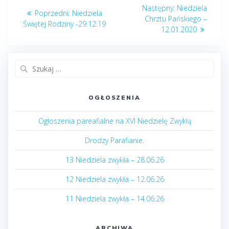
Nawigacja
Następny
Następny:
Niedziela
Poprzedni
Poprzedni:
Niedziela
wpisu
post:
Chrztu Pańskiego –
post:
Świętej Rodziny -29.12.19
12.01.2020
Szukaj:
OGŁOSZENIA
Ogłoszenia pareafialne na XVI Niedzielę Zwykłą
Drodzy Parafianie.
13 Niedziela zwykła – 28.06.26
12 Niedziela zwykła – 12.06.26
11 Niedziela zwykła – 14.06.26
ARCHIWA