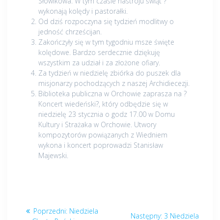
Słowikowa. W tym czasie nastroju świąt ?
wykonają kolędy i pastorałki.
Od dziś rozpoczyna się tydzień modlitwy o
jedność chrześcijan.
Zakończyły się w tym tygodniu msze święte
kolędowe. Bardzo serdecznie dziękuję
wszystkim za udział i za złożone ofiary.
Za tydzień w niedzielę zbiórka do puszek dla
misjonarzy pochodzących z naszej Archidiecezji.
Biblioteka publiczna w Orchowie zaprasza na ?
Koncert wiedeński?, który odbędzie się w
niedzielę 23 stycznia o godz 17.00 w Domu
Kultury i Strażaka w Orchowie. Utwory
kompozytorów powiązanych z Wiedniem
wykona i koncert poprowadzi Stanisław
Majewski.
Nawigacja
Poprzedni
Poprzedni:
Niedziela
Następny
Następny:
3 Niedziela