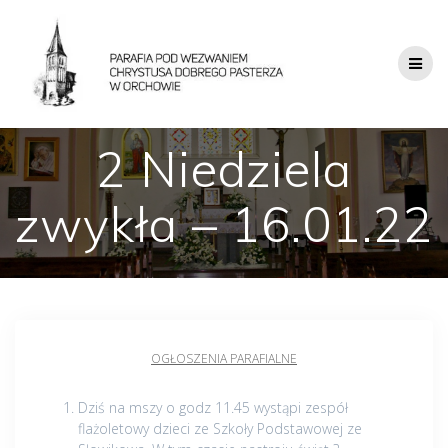
2 Niedziela
zwykła – 16.01.22
OGŁOSZENIA PARAFIALNE
Dziś na mszy o godz 11.45 wystąpi zespół
flażoletowy dzieci ze Szkoły Podstawowej ze