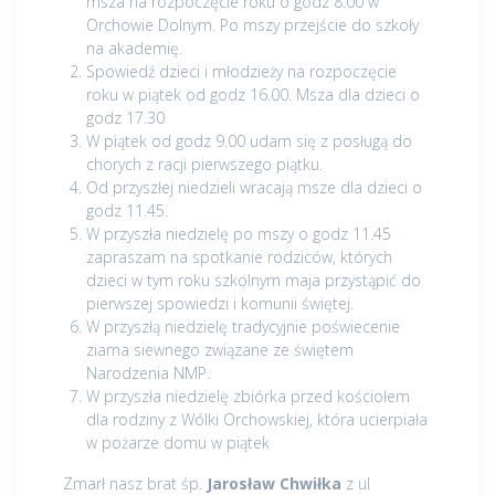
msza na rozpoczęcie roku o godz 8.00 w
Orchowie Dolnym. Po mszy przejście do szkoły
na akademię.
Spowiedź dzieci i młodzieży na rozpoczęcie
roku w piątek od godz 16.00. Msza dla dzieci o
godz 17.30
W piątek od godz 9.00 udam się z posługą do
chorych z racji pierwszego piątku.
Od przyszłej niedzieli wracają msze dla dzieci o
godz 11.45.
W przyszła niedzielę po mszy o godz 11.45
zapraszam na spotkanie rodziców, których
dzieci w tym roku szkolnym maja przystąpić do
pierwszej spowiedzi i komunii świętej.
W przyszłą niedzielę tradycyjnie poświecenie
ziarna siewnego związane ze świętem
Narodzenia NMP.
W przyszła niedzielę zbiórka przed kościołem
dla rodziny z Wólki Orchowskiej, która ucierpiała
w pożarze domu w piątek
Zmarł nasz brat śp.
Jarosław Chwiłka
z ul