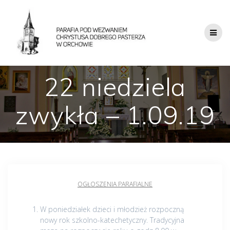
22 niedziela
zwykła – 1.09.19
OGŁOSZENIA PARAFIALNE
W poniedziałek dzieci i młodzież rozpoczną
nowy rok szkolno-katechetyczny. Tradycyjna