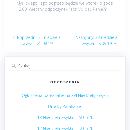
Myślickiego. Jego pogrzeb będzie we wtorek o godz
12.00. Wieczny odpoczynek racz Mu dać Panie??
Nawigacja
Poprzedni
Następny
Poprzedni:
21 niedziela
Następny:
23 niedziela
wpisu
post:
post:
zwykła – 25.08.19
zwykła – 8.09.19
Szukaj:
OGŁOSZENIA
Ogłoszenia pareafialne na XVI Niedzielę Zwykłą
Drodzy Parafianie.
13 Niedziela zwykła – 28.06.26
12 Niedziela zwykła – 12.06.26