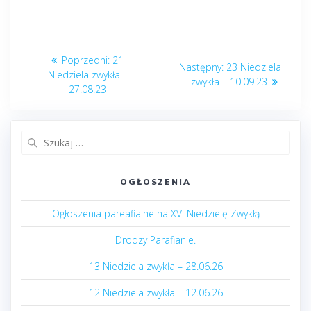
Nawigacja
Poprzedni
Poprzedni:
21
Następny
Następny:
23 Niedziela
wpisu
post:
Niedziela zwykła –
post:
zwykła – 10.09.23
27.08.23
Szukaj:
OGŁOSZENIA
Ogłoszenia pareafialne na XVI Niedzielę Zwykłą
Drodzy Parafianie.
13 Niedziela zwykła – 28.06.26
12 Niedziela zwykła – 12.06.26