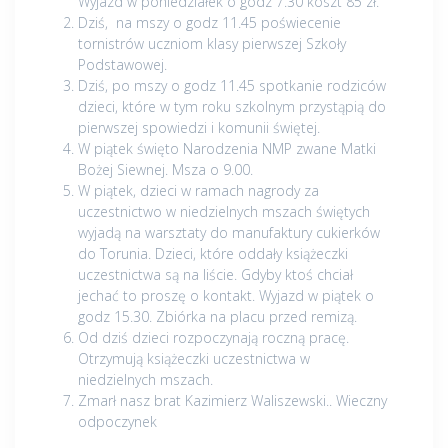
Wyjazd w poniedziałek o godz 7.30 koszt 85 zł.
Dziś, na mszy o godz 11.45 poświecenie
tornistrów uczniom klasy pierwszej Szkoły
Podstawowej.
Dziś, po mszy o godz 11.45 spotkanie rodziców
dzieci, które w tym roku szkolnym przystąpią do
pierwszej spowiedzi i komunii świętej.
W piątek święto Narodzenia NMP zwane Matki
Bożej Siewnej. Msza o 9.00.
W piątek, dzieci w ramach nagrody za
uczestnictwo w niedzielnych mszach świętych
wyjadą na warsztaty do manufaktury cukierków
do Torunia. Dzieci, które oddały książeczki
uczestnictwa są na liście. Gdyby ktoś chciał
jechać to proszę o kontakt. Wyjazd w piątek o
godz 15.30. Zbiórka na placu przed remizą.
Od dziś dzieci rozpoczynają roczną pracę.
Otrzymują książeczki uczestnictwa w
niedzielnych mszach.
Zmarł nasz brat Kazimierz Waliszewski.. Wieczny
odpoczynek