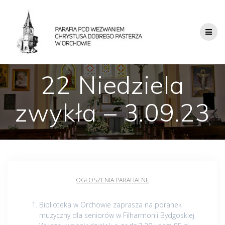
22 Niedziela
zwykła – 3.09.23
OGŁOSZENIA PARAFIALNE
Biblioteka w Orchowie zaprasza na poranek
muzyczny dla seniorów w Filharmonii Bydgoskiej.