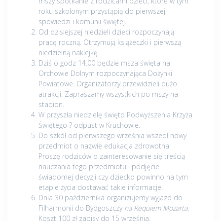
mszy spotkanie z rodzicami dzieci, które w tym
roku szkolonym przystąpią do pierwszej
spowiedzi i komunii świętej.
Od dzisiejszej niedzieli dzieci rozpoczynają
pracę roczną. Otrzymują książeczki i pierwszą
niedzielną naklejkę.
Dziś o godz 14.00 będzie msza święta na
Orchowie Dolnym rozpoczynająca Dożynki
Powiatowe. Organizatorzy przewidzieli dużo
atrakcji. Zapraszamy wszystkich po mszy na
stadion.
W przyszła niedzielę święto Podwyższenia Krzyża
Świętego ? odpust w Kruchowie.
Do szkół od pierwszego września wszedł nowy
przedmiot o nazwie edukacja zdrowotna.
Proszę rodziców o zainteresowanie się treścią
nauczania tego przedmiotu i podjęcie
świadomej decyzji czy dziecko powinno na tym
etapie życia dostawać takie informacje.
Dnia 30 października organizujemy wyjazd do
Filharmonii do Bydgoszczy
na Requiem Mozarta
.
Koszt 100 zł zapisy do 15 września.