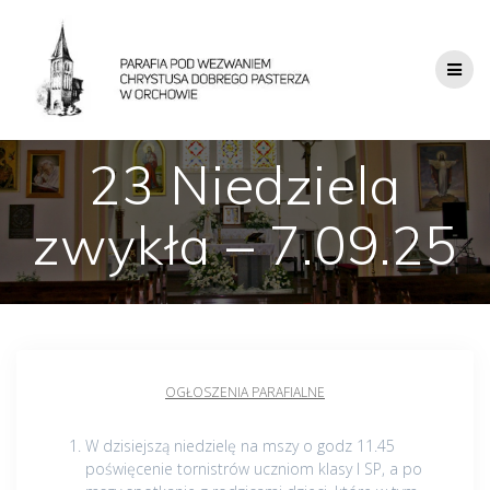
23 Niedziela
zwykła – 7.09.25
OGŁOSZENIA PARAFIALNE
W dzisiejszą niedzielę na mszy o godz 11.45
poświęcenie tornistrów uczniom klasy I SP, a po