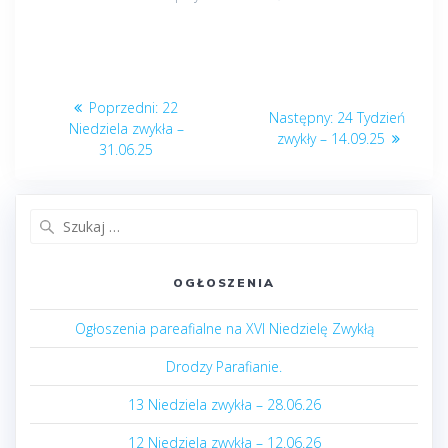
Nawigacja
Poprzedni
Poprzedni:
22
Następny
Następny:
24 Tydzień
wpisu
post:
Niedziela zwykła –
post:
zwykły – 14.09.25
31.06.25
Szukaj:
OGŁOSZENIA
Ogłoszenia pareafialne na XVI Niedzielę Zwykłą
Drodzy Parafianie.
13 Niedziela zwykła – 28.06.26
12 Niedziela zwykła – 12.06.26