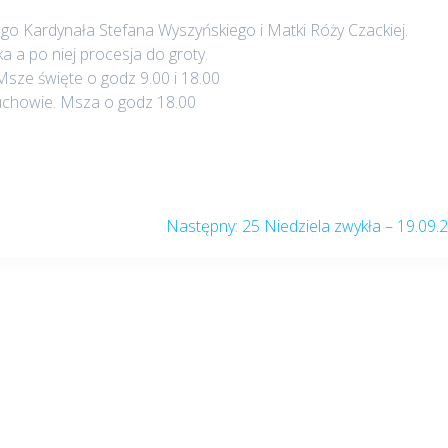
go Kardynała Stefana Wyszyńskiego i Matki Róży Czackiej.
a a po niej procesja do groty.
sze święte o godz 9.00 i 18.00
chowie. Msza o godz 18.00
Następny
Następny:
25 Niedziela zwykła – 19.09.
post: