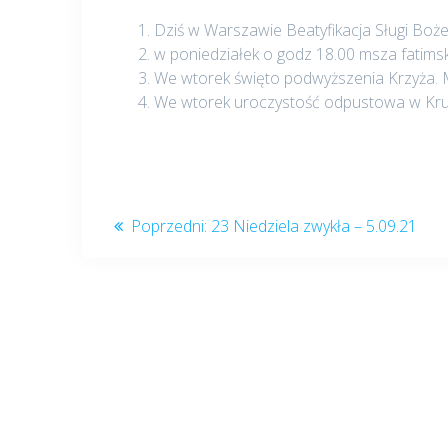
Dziś w Warszawie Beatyfikacja Sługi Boże
w poniedziałek o godz 18.00 msza fatimsk
We wtorek święto podwyższenia Krzyża. M
We wtorek uroczystość odpustowa w Kru
Nawigacja
Poprzedni
Poprzedni:
23 Niedziela zwykła – 5.09.21
post:
wpisu