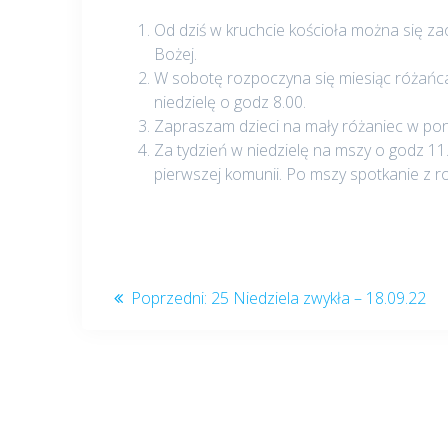
Od dziś w kruchcie kościoła można się z
Bożej.
W sobotę rozpoczyna się miesiąc różańc
niedzielę o godz 8.00.
Zapraszam dzieci na mały różaniec w poni
Za tydzień w niedzielę na mszy o godz 1
pierwszej komunii. Po mszy spotkanie z 
Nawigacja
Poprzedni
Poprzedni:
25 Niedziela zwykła – 18.09.22
post:
wpisu