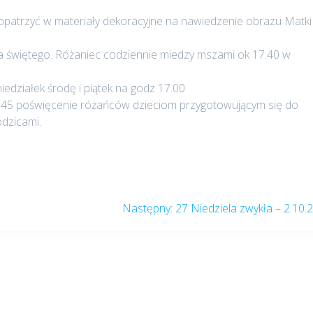
aopatrzyć w materiały dekoracyjne na nawiedzenie obrazu Matki
a świętego. Różaniec codziennie miedzy mszami ok 17.40 w
edziałek środę i piątek na godz 17.00
1.45 poświęcenie różańców dzieciom przygotowującym się do
rodzicami.
Następny
Następny:
27 Niedziela zwykła – 2.10.
post: