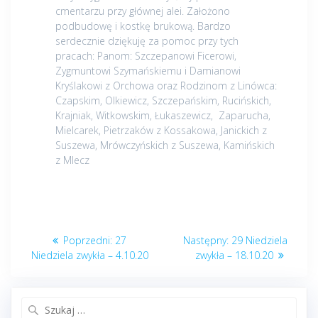
cmentarzu przy głównej alei. Założono
podbudowę i kostkę brukową. Bardzo
serdecznie dziękuję za pomoc przy tych
pracach: Panom: Szczepanowi Ficerowi,
Zygmuntowi Szymańskiemu i Damianowi
Kryślakowi z Orchowa oraz Rodzinom z Linówca:
Czapskim, Olkiewicz, Szczepańskim, Rucińskich,
Krajniak, Witkowskim, Łukaszewicz, Zaparucha,
Mielcarek, Pietrzaków z Kossakowa, Janickich z
Suszewa, Mrówczyńskich z Suszewa, Kamińskich
z Mlecz
Nawigacja
Poprzedni
Następny
Poprzedni:
27
Następny:
29 Niedziela
wpisu
post:
post:
Niedziela zwykła – 4.10.20
zwykła – 18.10.20
Szukaj: