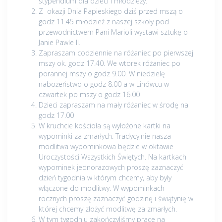
stypendium dla dzieci i młodzieży.
Z okazji Dnia Papieskiego dziś przed mszą o
godz 11.45 młodzież z naszej szkoły pod
przewodnictwem Pani Marioli wystawi sztukę o
Janie Pawle II.
Zapraszam codziennie na różaniec po pierwszej
mszy ok. godz 17.40. We wtorek różaniec po
porannej mszy o godz 9.00. W niedzielę
nabożeństwo o godz 8.00 a w Linówcu w
czwartek po mszy o godz 16.00
Dzieci zapraszam na mały różaniec w środę na
godz 17.00
W kruchcie kościoła są wyłożone kartki na
wypominki za zmarłych. Tradycyjnie nasza
modlitwa wypominkowa będzie w oktawie
Uroczystości Wszystkich Świętych. Na kartkach
wypominek jednorazowych proszę zaznaczyć
dzień tygodnia w którym chcemy, aby były
włączone do modlitwy. W wypominkach
rocznych proszę zaznaczyć godzinę i świątynię w
której chcemy złożyć modlitwę za zmarłych.
W tym tygodniu zakończyliśmy prace na