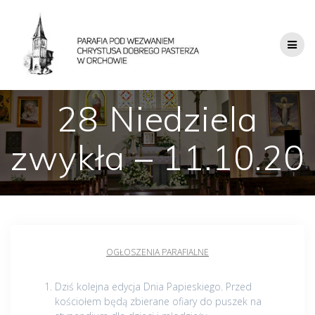
28 Niedziela
zwykła – 11.10.20
OGŁOSZENIA PARAFIALNE
Dziś kolejna edycja Dnia Papieskiego. Przed
kościołem będą zbierane ofiary do puszek na