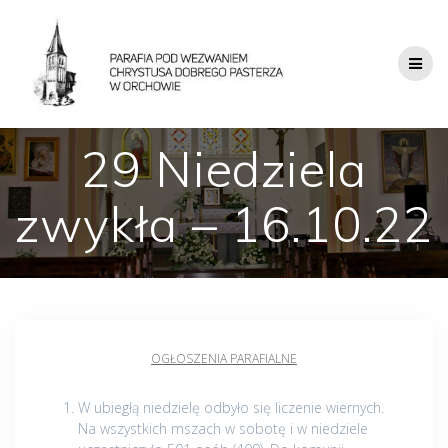
29 Niedziela
zwykła – 16.10.22
OGŁOSZENIA PARAFIALNE
W ubiegłą niedzielę odbyło się liczenie wiernych.
Na wszystkich mszach w sobotę i w niedziele