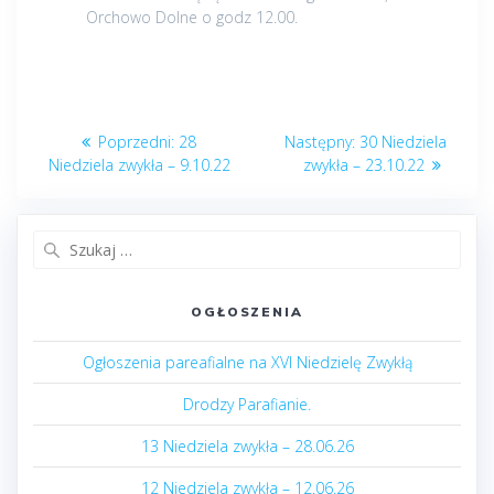
Orchowo Dolne o godz 12.00.
Nawigacja
Poprzedni
Następny
Poprzedni:
28
Następny:
30 Niedziela
wpisu
post:
post:
Niedziela zwykła – 9.10.22
zwykła – 23.10.22
Szukaj:
OGŁOSZENIA
Ogłoszenia pareafialne na XVI Niedzielę Zwykłą
Drodzy Parafianie.
13 Niedziela zwykła – 28.06.26
12 Niedziela zwykła – 12.06.26