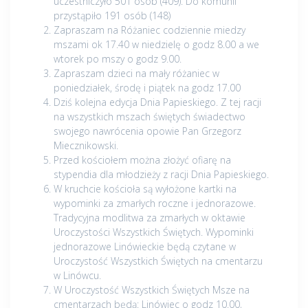
uczestniczyło 501 osób (409). Do komunii
przystąpiło 191 osób (148)
Zapraszam na Różaniec codziennie miedzy
mszami ok 17.40 w niedzielę o godz 8.00 a we
wtorek po mszy o godz 9.00.
Zapraszam dzieci na mały różaniec w
poniedziałek, środę i piątek na godz 17.00
Dziś kolejna edycja Dnia Papieskiego. Z tej racji
na wszystkich mszach świętych świadectwo
swojego nawrócenia opowie Pan Grzegorz
Miecznikowski.
Przed kościołem można złożyć ofiarę na
stypendia dla młodzieży z racji Dnia Papieskiego.
W kruchcie kościoła są wyłożone kartki na
wypominki za zmarłych roczne i jednorazowe.
Tradycyjna modlitwa za zmarłych w oktawie
Uroczystości Wszystkich Świętych. Wypominki
jednorazowe Linówieckie będą czytane w
Uroczystość Wszystkich Świętych na cmentarzu
w Linówcu.
W Uroczystość Wszystkich Świętych Msze na
cmentarzach będą: Linówiec o godz 10.00,