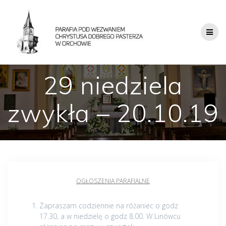
29 niedziela
zwykła – 20.10.19
OGŁOSZENIA PARAFIALNE
Zapraszam codziennie na różaniec o godz
17.30, a w niedzielę o godz 8.00. W Linówcu