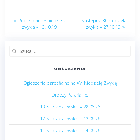
Nawigacja
Poprzedni
Następny
Poprzedni:
28 niedziela
Następny:
30 niedziela
wpisu
post:
post:
zwykła – 13.10.19
zwykła – 27.10.19
Szukaj:
OGŁOSZENIA
Ogłoszenia pareafialne na XVI Niedzielę Zwykłą
Drodzy Parafianie.
13 Niedziela zwykła – 28.06.26
12 Niedziela zwykła – 12.06.26
11 Niedziela zwykła – 14.06.26