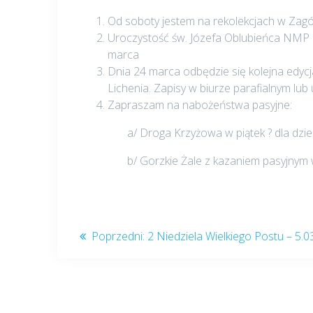
Od soboty jestem na rekolekcjach w Zagó
Uroczystość św. Józefa Oblubieńca NMP z r
marca
Dnia 24 marca odbędzie się kolejna edyc
Lichenia. Zapisy w biurze parafialnym lub u
Zapraszam na nabożeństwa pasyjne:
a/ Droga Krzyżowa w piątek ? dla dzieci o
b/ Gorzkie Żale z kazaniem pasyjnym w 
Nawigacja
Poprzedni
Poprzedni:
2 Niedziela Wielkiego Postu – 5.0
post:
wpisu