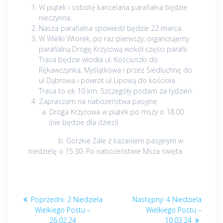
W piątek i sobotę kancelaria parafialna będzie
nieczynna.
Nasza parafialna spowiedź będzie 22 marca.
W Wielki Wtorek, po raz pierwszy, organizujemy
parafialną Drogę Krzyżową wokół części parafii.
Trasa będzie wiodła ul. Kościuszki do
Rękawczynka, Myślątkowa i przez Siedluchnę do
ul Dąbrowa i powrót ul Lipową do kościoła.
Trasa to ok 10 km. Szczegóły podam za tydzień.
Zapraszam na nabożeństwa pasyjne:
Droga Krzyżowa w piątek po mszy o 18.00
(nie będzie dla dzieci)
b. Gorzkie Żale z kazaniem pasyjnym w
niedzielę o 15.30. Po nabożeństwie Msza święta.
Nawigacja
Poprzedni
Następny
Poprzedni:
2 Niedziela
Następny:
4 Niedziela
wpisu
post:
post:
Wielkiego Postu –
Wielkiego Postu –
26.02.24
10.03.24