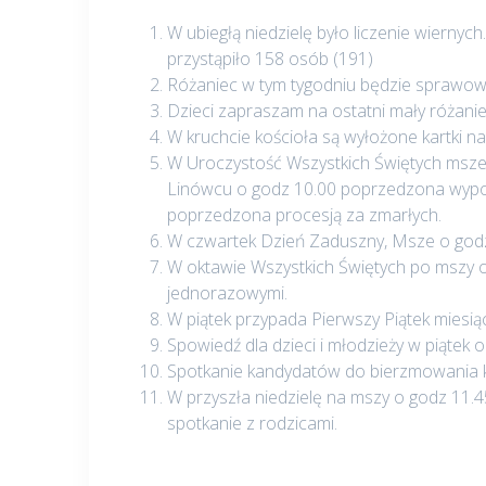
W ubiegłą niedzielę było liczenie wiernyc
przystąpiło 158 osób (191)
Różaniec w tym tygodniu będzie sprawowa
Dzieci zapraszam na ostatni mały różani
W kruchcie kościoła są wyłożone kartki n
W Uroczystość Wszystkich Świętych msze
Linówcu o godz 10.00 poprzedzona wypo
poprzedzona procesją za zmarłych.
W czwartek Dzień Zaduszny, Msze o godz
W oktawie Wszystkich Świętych po mszy 
jednorazowymi.
W piątek przypada Pierwszy Piątek miesią
Spowiedź dla dzieci i młodzieży w piątek 
Spotkanie kandydatów do bierzmowania kl
W przyszła niedzielę na mszy o godz 11.
spotkanie z rodzicami.