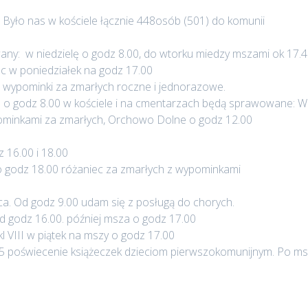
h. Było nas w kościele łącznie 448osób (501) do komunii
ny: w niedzielę o godz 8.00, do wtorku miedzy mszami ok 17.4
ec w poniedziałek na godz 17.00
a wypominki za zmarłych roczne i jednorazowe.
 o godz 8.00 w kościele i na cmentarzach będą sprawowane: W
minkami za zmarłych, Orchowo Dolne o godz 12.00
 16.00 i 18.00
o godz 18.00 różaniec za zmarłych z wypominkami
ca. Od godz 9.00 udam się z posługą do chorych.
od godz 16.00. później msza o godz 17.00
 VIII w piątek na mszy o godz 17.00
45 poświecenie książeczek dzieciom pierwszokomunijnym. Po m