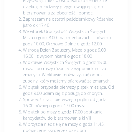
Przyszło łącznie 40 osób. Bardzo serdecznie
dziękuję młodzieży przygotowującej się do
bierzmowania za obecność i pomoc.
Zapraszam na ostatni październikowy Różaniec
jutro ok 17.40
We wtorek Uroczystość Wszystkich Świętych
Msza o godz 8.00 i na cmentarzach: Linówiec o
godz 10.00, Orchowo Dolne o godz 12.00.
W środę Dzień Zaduszny. Msze o godz 9.00
16.00 i z wypominkami o godz 18.00
W oktawie Wszystkich Świętych o godz 18.00
msza i po mszy różaniec z wypominkami za
zmarłych. W oktawie można zyskać odpust
zupełny, który możemy ofiarować za zmarłych.
W piątek przypada pierwszy piątek miesiąca. Od
godz 9.00 udam się z posługą do chorych.
Spowiedź z racji pierwszego piątku od godz
16.00 później o godz 17.00 msza.
W piątek po mszy o godz 17.00 spotkanie
kandydatów do bierzmowania kl VIII
W przyszła niedzielę na mszy o godz 11.45,
poświęcenie książeczek dzieciom