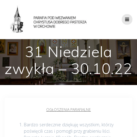
31 Niedziela
zwykła – 30.10.22
OGŁOSZENIA PARAFIALNE
Bardzo serdecznie dziękuję wszystkim, którzy
poświęcili czas i pomogli przy grabieniu liści.