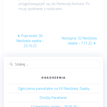
przygotowującym się do Pierwszej Komunii. Po
mszy spotkanie z rodzicami.
Nawigacja
Poprzedni
Poprzedni:
30
Następny
Następny:
32 Niedziela
wpisu
post:
Niedziela zwykła –
post:
zwykła – 7.11.22
23.10.22
Szukaj:
OGŁOSZENIA
Ogłoszenia pareafialne na XVI Niedzielę Zwykłą
Drodzy Parafianie.
13 Niedziela zwykła – 28.06.26