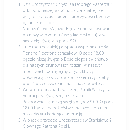
Dziś Uroczystość Chrystusa Dobrego Pasterza ?
odpust w naszej wspólnocie parafialnej. Ze
względu na czas epidemii uroczystości będą w
ograniczonej formie.
Nabożeństwo Majowe. Będzie ono sprawowane
po mszy wieczornej(Z wyjątkiem wtorku), a w
niedzielę i święta o godz 8.00.
Jutro (poniedziałek) przypada wspomnienie św
Floriana ? patrona strażaków. O godz 18.00
będzie Mszą święta o Boże błogosławieństwo
dla naszych druhów i ich rodzin. W naszych
modlitwach pamiętajmy o tych, którzy
poświęcają czas, zdrowie a czasem i życie aby
bronić przed żywiołami nas i nasz dobytek .
We wtorek przypada w naszej Parafii Wieczysta
Adoracja Najświętszego sakramentu.
Rozpocznie się mszą świętą o godz 9.00. O godz
18.00 będzie nabożeństwo majowe a po nim
msza święta kończąca adorację.
W piątek przypada Uroczystość św Stanisława ?
Głównego Patrona Polski.