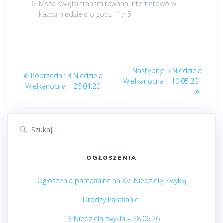
Msza święta transmitowana internetowo w
każdą niedzielę o godz 11.45.
Nawigacja
Następny
Następny:
5 Niedziela
Poprzedni
Poprzedni:
3 Niedziela
wpisu
post:
Wielkanocna – 10.05.20
post:
Wielkanocna – 26.04.20
Szukaj:
OGŁOSZENIA
Ogłoszenia pareafialne na XVI Niedzielę Zwykłą
Drodzy Parafianie.
13 Niedziela zwykła – 28.06.26