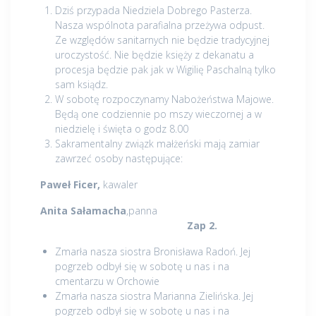
Dziś przypada Niedziela Dobrego Pasterza.
Nasza wspólnota parafialna przeżywa odpust.
Ze względów sanitarnych nie będzie tradycyjnej
uroczystość. Nie będzie księży z dekanatu a
procesja będzie pak jak w Wigilię Paschalną tylko
sam ksiądz.
W sobotę rozpoczynamy Nabożeństwa Majowe.
Będą one codziennie po mszy wieczornej a w
niedzielę i święta o godz 8.00
Sakramentalny związk małżeński mają zamiar
zawrzeć osoby następujące:
Paweł Ficer,
kawaler
Anita Sałamacha
,panna
Zap 2.
Zmarła nasza siostra Bronisława Radoń. Jej
pogrzeb odbył się w sobotę u nas i na
cmentarzu w Orchowie
Zmarła nasza siostra Marianna Zielińska. Jej
pogrzeb odbył się w sobotę u nas i na