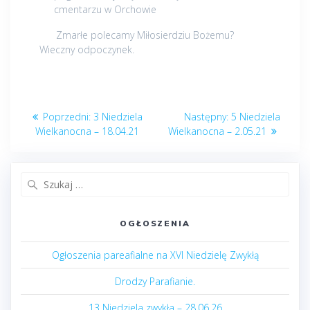
cmentarzu w Orchowie
Zmarłe polecamy Miłosierdziu Bożemu?
Wieczny odpoczynek.
Nawigacja
Poprzedni
Następny
Poprzedni:
3 Niedziela
Następny:
5 Niedziela
wpisu
post:
post:
Wielkanocna – 18.04.21
Wielkanocna – 2.05.21
Szukaj:
OGŁOSZENIA
Ogłoszenia pareafialne na XVI Niedzielę Zwykłą
Drodzy Parafianie.
13 Niedziela zwykła – 28.06.26