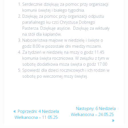
Serdecznie dziękuję za pomoc przy organizacji
komunii świętej i białego tygodnia.
Dziękuję za pomoc przy organizacji odpustu
parafialnego ku czci Chrystusa Dobrego
Pasterza. Dziękuje asyście. Dziękuję za wiktuały
na stół dla kapłanów.
Nabożeństwa majowe w niedzielę i święte o
godz 8.00 w pozostałe dni miedzy mszami.
Za tydzień w niedzielę na mszy o godz 11.45
komunia święta rocznicowa. W związku z tym w
sobotę dodatkowa msza święta o godz 17.00
Spowiedź dla dzieci rocznicowych i ich rodzin w
sobotę po wieczornej mszy świętej.
Nawigacja
Następny
Następny:
6 Niedziela
Poprzedni
Poprzedni:
4 Niedziela
wpisu
post:
Wielkanocna – 24.05.25
post:
Wielkanocna – 11 05.25