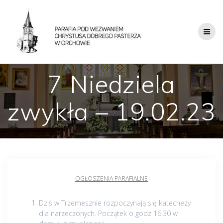
7 Niedziela
zwykła – 19.02.23
OGŁOSZENIA PARAFIALNE
Dziś w Trzemesznie rozpoczynają się katechezy
dla narzeczonych. Początek o godz 16.30 w