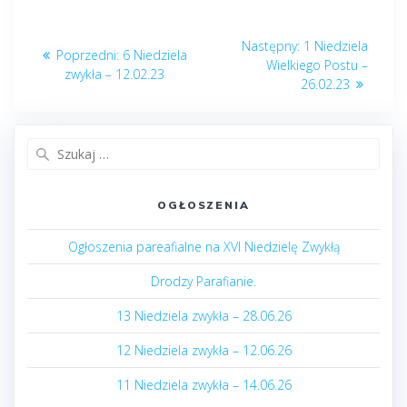
Nawigacja
Następny
Następny:
1 Niedziela
Poprzedni
Poprzedni:
6 Niedziela
wpisu
post:
Wielkiego Postu –
post:
zwykła – 12.02.23
26.02.23
Szukaj:
OGŁOSZENIA
Ogłoszenia pareafialne na XVI Niedzielę Zwykłą
Drodzy Parafianie.
13 Niedziela zwykła – 28.06.26
12 Niedziela zwykła – 12.06.26
11 Niedziela zwykła – 14.06.26