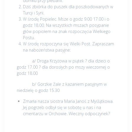
domku przy plebanii.
Dziś zbiórka do puszek dla poszkodowanych w
Turcji i Syrii.
W środę Popielec. Msze o godz 9.00 17.00 i o
godz 18.00. Na wszystkich mszach posypanie
głów popiołem na znak rozpoczęcia Wielkiego
Postu.
W środę rozpoczyna się Wielki Post. Zapraszam
na nabożeństwa pasyjne:
a/ Droga Krzyżowa w piątek ? dla dzieci o
godz 17.00 ? dla dorosłych po mszy wieczornej o
godz 18.00
b/ Gorzkie Żale z kazaniem pasyjnym w
niedzielę o godz 15.30
Zmarła nasza siostra Maria Janoś z Myślątkowa.
Jej pogrzeb odbył się w sobotę u nas i na
cmentarzu w Orchowie. Wieczny odpoczynek?