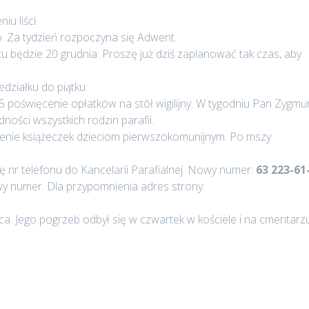
u liści.
o. Za tydzień rozpoczyna się Adwent.
u będzie 20 grudnia. Proszę już dziś zaplanować tak czas, aby
działku do piątku.
5 poświęcenie opłatków na stół wigilijny. W tygodniu Pan Zygmu
ności wszystkich rodzin parafii.
cenie książeczek dzieciom pierwszokomunijnym. Po mszy
ę nr telefonu do Kancelarii Parafialnej. Nowy numer:
63 223-61
nowy numer. Dla przypomnienia adres strony:
ca. Jego pogrzeb odbył się w czwartek w kościele i na cmentarz