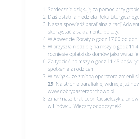
Serdecznie dziękuję za pomoc przy grabieni
Dziś ostatnia niedziela Roku Liturgiczneg
Nasza spowiedź parafialna z racji Adwent
skorzystać z sakramentu pokuty.
W Adwencie Roraty o godz 17.00 od ponie
W przyszła niedzielę na mszy o godz 11.4
rozniesie opłatki do domów jako wyraz jed
Za tydzień na mszy o godz 11.45 poświę
spotkanie z rodzicami.
W związku ze zmianą operatora zmienił si
29
. Na stronie parafialnej widnieje już 
www.dobrypasterzorchowo.pl
Zmarł nasz brat Leon Ciesielczyk z Linów
w Linówcu. Wieczny odpoczynek?