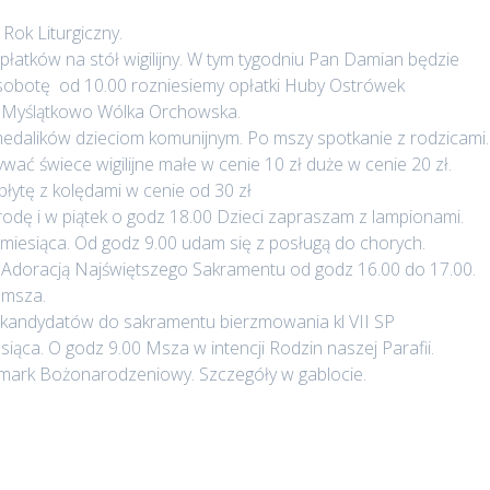
Rok Liturgiczny.
łatków na stół wigilijny. W tym tygodniu Pan Damian będzie
 sobotę od 10.00 rozniesiemy opłatki Huby Ostrówek
0 Myślątkowo Wólka Orchowska.
edalików dzieciom komunijnym. Po mszy spotkanie z rodzicami.
ywać świece wigilijne małe w cenie 10 zł duże w cenie 20 zł.
płytę z kolędami w cenie od 30 zł
odę i w piątek o godz 18.00 Dzieci zapraszam z lampionami.
miesiąca. Od godz 9.00 udam się z posługą do chorych.
Adoracją Najświętszego Sakramentu od godz 16.00 do 17.00.
 msza.
 kandydatów do sakramentu bierzmowania kl VII SP
ąca. O godz 9.00 Msza w intencji Rodzin naszej Parafii.
rmark Bożonarodzeniowy. Szczegóły w gablocie.