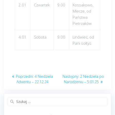
2.01
Czwartek
9.00
Kossakowo,
Mlecze, od
Państwa
Pietrzaków
4.01
Sobota
9.00
Linówiec, od
Pani sołtys
Nawigacja
Poprzedni
Następny
Poprzedni:
4 Niedziela
Następny:
2 Niedziela po
wpisu
post:
post:
Adwentu – 22.12.24
Narodzeniu – 5.01.25
Szukaj: