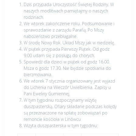
Dziś przypada Uroczystość Świętej Rodziny. W
naszych modlitwach pamiętajmy o naszych
rodzinach.
We wtorek zakończenie roku. Podsumowanie i
sprawozdanie z zarządu Parafią. Po Mszy
nabożeństwo przebłagalne.
W środę Nowy Rok. Układ Mszy jak w niedzielę.
W piątek przypada Pierwszy Piątek. Od godz
9.00 udam się z posługą do chorych.
Spowiedź dla dzieci w piątek od godz 16.00.
Msza o godz 17.30. Nie będzie spotkania do
bierzmowania.
We wtorek 7 stycznia organizowany jest wyjazd
do Lichenia na Wieczór Uwielbienia. Zapisy u
Pani Eweliny Gumiennej.
W tym tygodniu rozpoczynamy wizytę
duszpasterską. Ofiary składane podczas kolędy
są przeznaczone na spłatę zobowiązań po
remoncie kościoła w Linówcu
Wizyta duszpasterska w tym tygodniu: