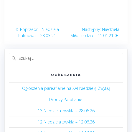
Nawigacja
Poprzedni
Następny
Poprzedni:
Niedziela
Następny:
Niedziela
wpisu
post:
post:
Palmowa – 28.03.21
Miłosierdzia – 11.04.21
Szukaj:
OGŁOSZENIA
Ogłoszenia pareafialne na XVI Niedzielę Zwykłą
Drodzy Parafianie.
13 Niedziela zwykła – 28.06.26
12 Niedziela zwykła – 12.06.26