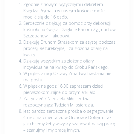
Zgodnie z nowymi wytycznymi i dekretem
Księdza Prymasa w naszym kościele może
modlić się do 16 osób.
Serdecznie dziękuję za pomoc przy dekoracji
kościoła na święta. Dziękuje Panom Zygmuntowi
Szczepanowi i Jakubowi.
Dziękuję Druhom Strażakom za asystę podczas
procesji Rezurekcyjnej i za złożona ofiarę na
kwiaty.
Dziękuję wszystkim za złożone ofiary
indywidualne na kwiaty do Grobu Pańskiego.
W piątek z racji Oktawy Zmartwychwstania nie
ma postu.
W piątek na godz 18.30 zapraszam dzieci
pierwszokomunijne do przymiarki alb.
Za tydzień ? Niedziela Miłosierdzia
rozpoczynająca Tydzień Miłosierdzia.
Jest bardzo serdeczna prośba o segregowanie
śmieci na cmentarzu w Orchowie Dolnym. Tak
jak chcemy żeby wszyscy szanowali naszą pracę
– szanujmy i my pracę innych.