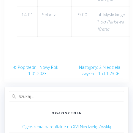
14.01
Sobota
9.00
ul. Myślickiego
?
od Państwa
Krenc
Nawigacja
Poprzedni
Następny
Poprzedni:
Nowy Rok –
Następny:
2 Niedziela
wpisu
post:
post:
1.01.2023
zwykła – 15.01.23
Szukaj:
OGŁOSZENIA
Ogłoszenia pareafialne na XVI Niedzielę Zwykłą