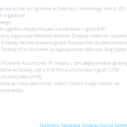
uje wycieczkę do ogrodów w Dobrzycy i Kołobrzegu. Koszt 235 
e w gablocie.
kiego
 tygodniu między mszami a w niedziele o godz 8.00
 przy organizacji Pierwszej Komunii. Dziękuję rodzicom za pom
. Dziękuję niezmordowanej grupie florystycznej za udekorowani
ję Dyrekcji SP w Orchowie za wypożyczenie dekoracji. Bóg zapłać
00 Komunia Rocznicowa. W związku z tym ulegną zmianie godzin
odzinę wcześniej czyli o 9.30.Msza rocznicowa o godz 12.00
ę po mszy wieczornej.
botę po mszy wieczornej. Dzieci i rodzice mogą również się
mszą świętą.
Następny
Następny:
Niedziela Zesłania Ducha Święt