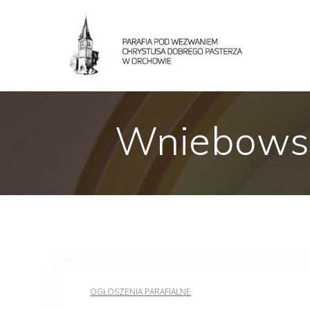
Wniebowst
OGŁOSZENIA PARAFIALNE