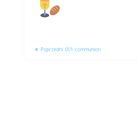
Nawigacja
Poprzedni
Poprzedni:
001-communion
post:
wpisu