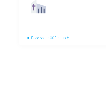
Nawigacja
Poprzedni
Poprzedni:
002-church
post:
wpisu