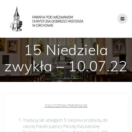
15 Niedziela
zwykła – 10.07.22
OGŁOSZENIA PARAFIALNE
Tradycją lat ubiegłych 5 sierpnia przybędą do
naszej Parafii pątnicy Pieszej Kaszubskiej