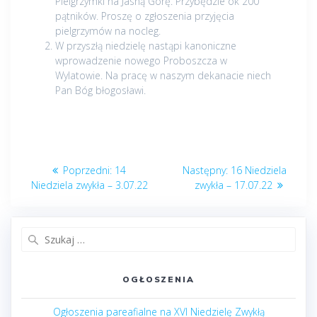
Pielgrzymki na Jasną Górę. Przybędzie ok 200
pątników. Proszę o zgłoszenia przyjęcia
pielgrzymów na nocleg.
W przyszłą niedzielę nastąpi kanoniczne
wprowadzenie nowego Proboszcza w
Wylatowie. Na pracę w naszym dekanacie niech
Pan Bóg błogosławi.
Nawigacja
Poprzedni
Następny
Poprzedni:
14
Następny:
16 Niedziela
wpisu
post:
post:
Niedziela zwykła – 3.07.22
zwykła – 17.07.22
Szukaj:
OGŁOSZENIA
Ogłoszenia pareafialne na XVI Niedzielę Zwykłą