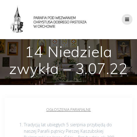
14 Niedziela
zwykła – 3.07.22
OGŁOSZENIA PARAFIALNE
Tradycją lat ubiegłych 5 sierpnia przybędą do
naszej Parafii pątnicy Pieszej Kaszubskiej