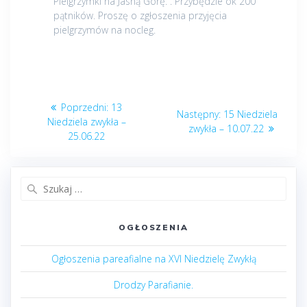
Pielgrzymki na Jasną Górę. . Przybędzie ok 200
pątników. Proszę o zgłoszenia przyjęcia
pielgrzymów na nocleg.
Nawigacja
Poprzedni
Poprzedni:
13
Następny
Następny:
15 Niedziela
wpisu
post:
Niedziela zwykła –
post:
zwykła – 10.07.22
25.06.22
Szukaj:
OGŁOSZENIA
Ogłoszenia pareafialne na XVI Niedzielę Zwykłą
Drodzy Parafianie.