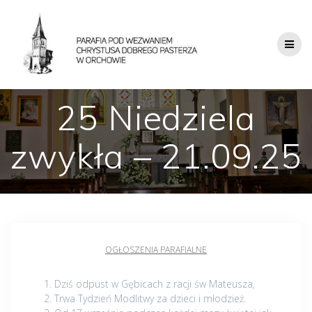
25 Niedziela
zwykła – 21.09.25
OGŁOSZENIA PARAFIALNE
Dziś odpust w Gębicach z racji św Mateusza,
Trwa Tydzień Modlitwy za dzieci i młodzież.