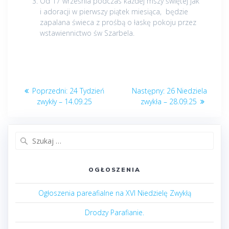
Od 17 września podczas każdej mszy świętej jak
i adoracji w pierwszy piątek miesiąca, będzie
zapalana świeca z prośbą o łaskę pokoju przez
wstawiennictwo św Szarbela.
Nawigacja
Poprzedni
Następny
Poprzedni:
24 Tydzień
Następny:
26 Niedziela
wpisu
post:
post:
zwykły – 14.09.25
zwykła – 28.09.25
Szukaj:
OGŁOSZENIA
Ogłoszenia pareafialne na XVI Niedzielę Zwykłą
Drodzy Parafianie.