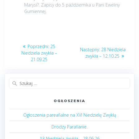
Marysi?. Zapisy do 5 października u Pani Eweliny
Gumiennej.
Nawigacja
Poprzedni
Poprzedni:
25
Następny
Następny:
28 Niedziela
wpisu
post:
Niedziela zwykła –
post:
zwykła – 12.10.25
21.09.25
Szukaj:
OGŁOSZENIA
Ogłoszenia pareafialne na XVI Niedzielę Zwykłą
Drodzy Parafianie.
13 Niedziela zwykła – 28.06.26