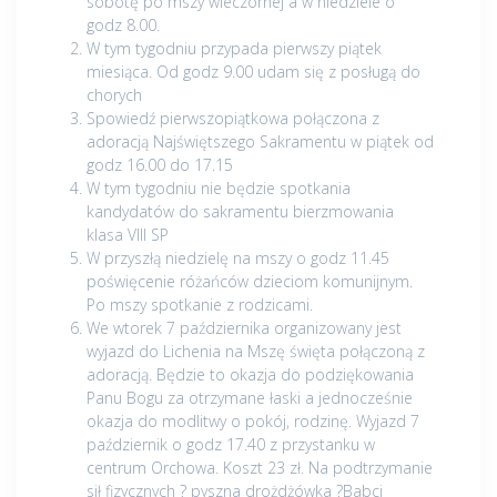
sobotę po mszy wieczornej a w niedziele o
godz 8.00.
W tym tygodniu przypada pierwszy piątek
miesiąca. Od godz 9.00 udam się z posługą do
chorych
Spowiedź pierwszopiątkowa połączona z
adoracją Najświętszego Sakramentu w piątek od
godz 16.00 do 17.15
W tym tygodniu nie będzie spotkania
kandydatów do sakramentu bierzmowania
klasa VIII SP
W przyszłą niedzielę na mszy o godz 11.45
poświęcenie różańców dzieciom komunijnym.
Po mszy spotkanie z rodzicami.
We wtorek 7 października organizowany jest
wyjazd do Lichenia na Mszę święta połączoną z
adoracją. Będzie to okazja do podziękowania
Panu Bogu za otrzymane łaski a jednocześnie
okazja do modlitwy o pokój, rodzinę. Wyjazd 7
październik o godz 17.40 z przystanku w
centrum Orchowa. Koszt 23 zł. Na podtrzymanie
sił fizycznych ? pyszna drożdżówka ?Babci