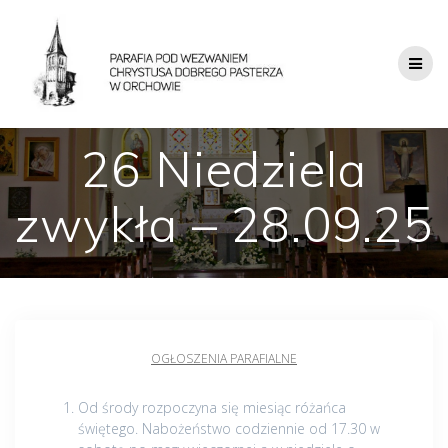
26 Niedziela
zwykła – 28.09.25
OGŁOSZENIA PARAFIALNE
Od środy rozpoczyna się miesiąc różańca
świętego. Nabożeństwo codziennie od 17.30 w