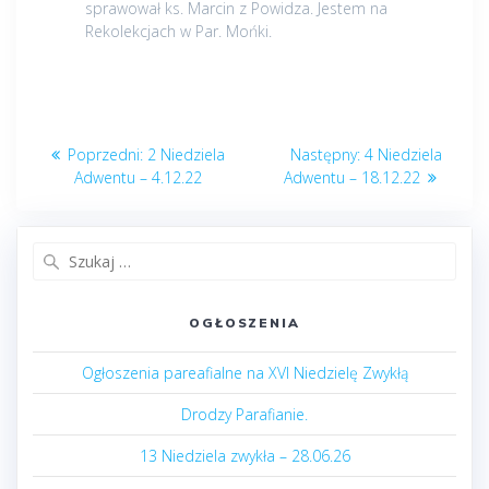
sprawował ks. Marcin z Powidza. Jestem na
Rekolekcjach w Par. Mońki.
Nawigacja
Poprzedni
Następny
Poprzedni:
2 Niedziela
Następny:
4 Niedziela
wpisu
post:
post:
Adwentu – 4.12.22
Adwentu – 18.12.22
Szukaj:
OGŁOSZENIA
Ogłoszenia pareafialne na XVI Niedzielę Zwykłą
Drodzy Parafianie.
13 Niedziela zwykła – 28.06.26