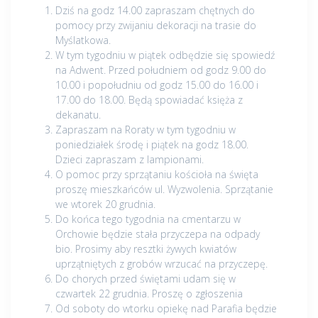
Dziś na godz 14.00 zapraszam chętnych do
pomocy przy zwijaniu dekoracji na trasie do
Myślatkowa.
W tym tygodniu w piątek odbędzie się spowiedź
na Adwent. Przed południem od godz 9.00 do
10.00 i popołudniu od godz 15.00 do 16.00 i
17.00 do 18.00. Będą spowiadać księża z
dekanatu.
Zapraszam na Roraty w tym tygodniu w
poniedziałek środę i piątek na godz 18.00.
Dzieci zapraszam z lampionami.
O pomoc przy sprzątaniu kościoła na święta
proszę mieszkańców ul. Wyzwolenia. Sprzątanie
we wtorek 20 grudnia.
Do końca tego tygodnia na cmentarzu w
Orchowie będzie stała przyczepa na odpady
bio. Prosimy aby resztki żywych kwiatów
uprzątniętych z grobów wrzucać na przyczepę.
Do chorych przed świętami udam się w
czwartek 22 grudnia. Proszę o zgłoszenia
Od soboty do wtorku opiekę nad Parafia będzie