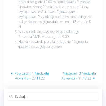
opłatki od godz 10.00: w poniedziałek ? Mlecze
Linówiec, środę ? Kościuszki za mostem Huby
Myślątkowskie Ostrówek Rękawczynek
Myślątkowo. Przy okazji opłatków można będzie
nabyć świece wigilijne duże w cenie 18 zł małe 8
zł
W czwartek Uroczystość Niepokalanego
Poczęcia NMP. Msza o godz 9.00
Nasza spowiedź parafialna będzie 16 grudnia
(piątek ) szczegóły za tydzień.
Nawigacja
Poprzedni
Następny
Poprzedni:
1 Niedziela
Następny:
3 Niedziela
wpisu
post:
post:
Adwentu – 27.11.22
Adwentu – 11.12.22
Szukaj: