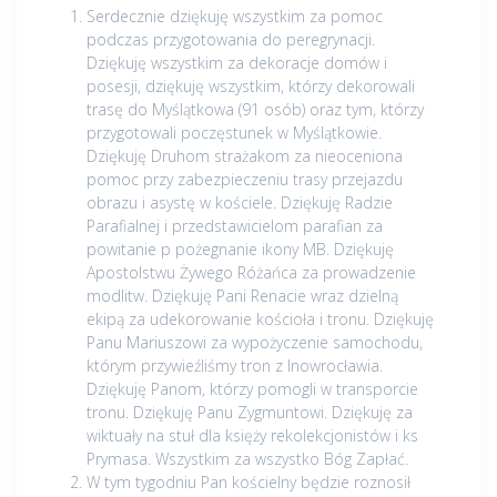
Serdecznie dziękuję wszystkim za pomoc
podczas przygotowania do peregrynacji.
Dziękuję wszystkim za dekoracje domów i
posesji, dziękuję wszystkim, którzy dekorowali
trasę do Myślątkowa (91 osób) oraz tym, którzy
przygotowali poczęstunek w Myślątkowie.
Dziękuję Druhom strażakom za nieoceniona
pomoc przy zabezpieczeniu trasy przejazdu
obrazu i asystę w kościele. Dziękuję Radzie
Parafialnej i przedstawicielom parafian za
powitanie p pożegnanie ikony MB. Dziękuję
Apostolstwu Żywego Różańca za prowadzenie
modlitw. Dziękuję Pani Renacie wraz dzielną
ekipą za udekorowanie kościoła i tronu. Dziękuję
Panu Mariuszowi za wypożyczenie samochodu,
którym przywieźliśmy tron z Inowrocławia.
Dziękuję Panom, którzy pomogli w transporcie
tronu. Dziękuję Panu Zygmuntowi. Dziękuję za
wiktuały na stuł dla księży rekolekcjonistów i ks
Prymasa. Wszystkim za wszystko Bóg Zapłać.
W tym tygodniu Pan kościelny będzie roznosił