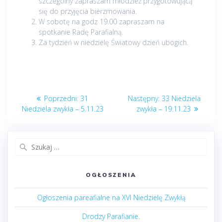
szczególny zapraszam młodzież przygotowującą
się do przyjęcia bierzmowania.
W sobotę na godz 19.00 zapraszam na
spotkanie Radę Parafialną.
Za tydzień w niedzielę Światowy dzień ubogich.
Nawigacja
Poprzedni
Następny
Poprzedni:
31
Następny:
33 Niedziela
wpisu
post:
post:
Niedziela zwykła – 5.11.23
zwykła – 19.11.23
Szukaj:
OGŁOSZENIA
Ogłoszenia pareafialne na XVI Niedzielę Zwykłą
Drodzy Parafianie.