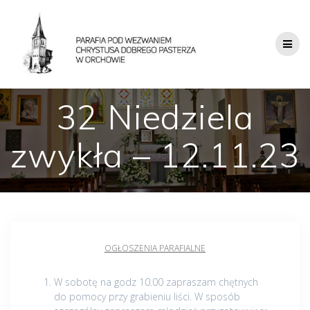
32 Niedziela
zwykła – 12.11.23
OGŁOSZENIA PARAFIALNE
W sobotę na godz 10.00 zapraszam chętnych
do pomocy przy grabieniu liści. W sposób