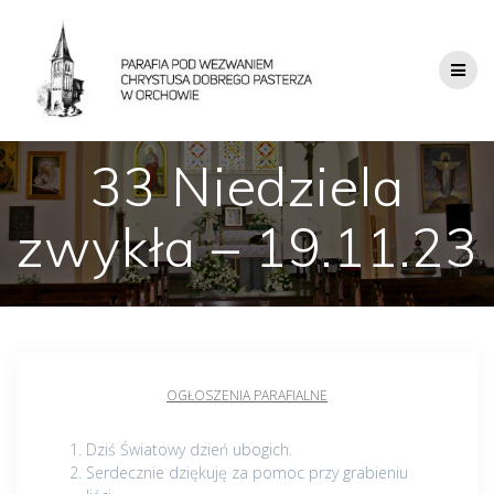
33 Niedziela
zwykła – 19.11.23
OGŁOSZENIA PARAFIALNE
Dziś Światowy dzień ubogich.
Serdecznie dziękuję za pomoc przy grabieniu