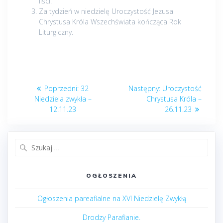
liści.
Za tydzień w niedzielę Uroczystość Jezusa
Chrystusa Króla Wszechświata kończąca Rok
Liturgiczny.
Nawigacja
Poprzedni
Następny
Poprzedni:
32
Następny:
Uroczystość
wpisu
post:
post:
Niedziela zwykła –
Chrystusa Króla –
12.11.23
26.11.23
Szukaj:
OGŁOSZENIA
Ogłoszenia pareafialne na XVI Niedzielę Zwykłą
Drodzy Parafianie.