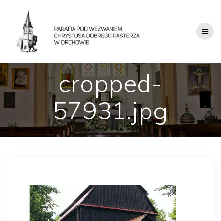
cropped-
57931.jpg