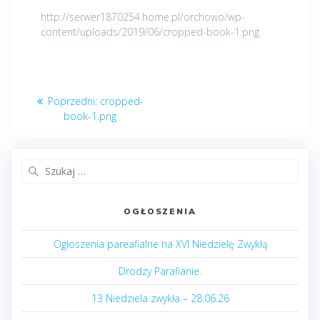
http://serwer1870254.home.pl/orchowo/wp-
content/uploads/2019/06/cropped-book-1.png
Nawigacja
Poprzedni
Poprzedni:
cropped-
wpisu
post:
book-1.png
Szukaj:
OGŁOSZENIA
Ogłoszenia pareafialne na XVI Niedzielę Zwykłą
Drodzy Parafianie.
13 Niedziela zwykła – 28.06.26