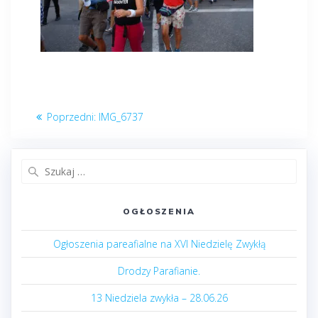
Nawigacja
Poprzedni
Poprzedni:
IMG_6737
wpisu
post:
Szukaj:
OGŁOSZENIA
Ogłoszenia pareafialne na XVI Niedzielę Zwykłą
Drodzy Parafianie.
13 Niedziela zwykła – 28.06.26