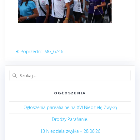
Nawigacja
Poprzedni
Poprzedni:
IMG_6746
wpisu
post:
Szukaj:
OGŁOSZENIA
Ogłoszenia pareafialne na XVI Niedzielę Zwykłą
Drodzy Parafianie.
13 Niedziela zwykła – 28.06.26