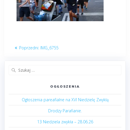
Nawigacja
Poprzedni
Poprzedni:
IMG_6755
wpisu
post:
Szukaj:
OGŁOSZENIA
Ogłoszenia pareafialne na XVI Niedzielę Zwykłą
Drodzy Parafianie.
13 Niedziela zwykła – 28.06.26